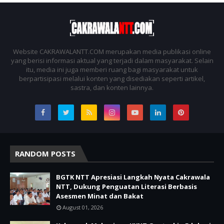
Website CAKRAWALANTT.COM merupakan media publikasi online
yang berisi informasi aktual yang terjadi dalam masyarakat. Selain
itu, media ini juga memberi ruang bagi masyarakat untuk
berpartisipasi melalui konten yang disediakan seperti artikel,
sastra, dan konten lainnya.
RANDOM POSTS
BGTK NTT Apresiasi Langkah Nyata Cakrawala
NTT, Dukung Penguatan Literasi Berbasis
Asesmen Minat dan Bakat
August 01, 2026