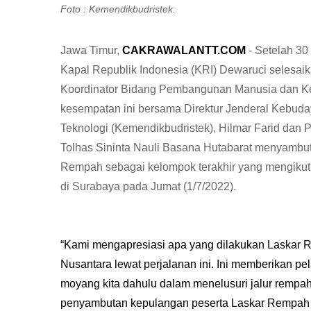
Foto : Kemendikbudristek.
Jawa Timur,
CAKRAWALANTT.COM
- Setelah 30
Kapal Republik Indonesia (KRI) Dewaruci selesa
Koordinator Bidang Pembangunan Manusia dan K
kesempatan ini bersama Direktur Jenderal Kebuda
Teknologi (Kemendikbudristek), Hilmar Farid da
Tolhas Sininta Nauli Basana Hutabarat menyambut
Rempah sebagai kelompok terakhir yang mengikuti
di Surabaya pada Jumat (1/7/2022).
“Kami mengapresiasi apa yang dilakukan Laskar
Nusantara lewat perjalanan ini. Ini memberikan p
moyang kita dahulu dalam menelusuri jalur remp
penyambutan kepulangan peserta Laskar Rempah 