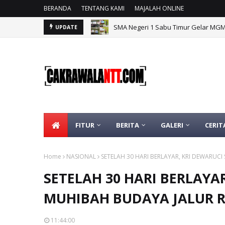
BERANDA
TENTANG KAMI
MAJALAH ONLINE
SMA Negeri 1 Sabu Timur Gelar MG
UPDATE
FITUR
BERITA
GALERI
CERIT
Home
NASIONAL
SETELAH 30 HARI BERLAYAR, KRI DEWARUC
SETELAH 30 HARI BERLAYA
MUHIBAH BUDAYA JALUR R
11:44:00