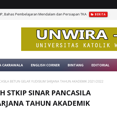
MP, Bahas Pembelajaran Mendalam dan Persiapan TKA
BERITA
A CAKRAWALA
ENGLISH CORNER
BINTANG
EDITORIAL
NCASILA BETUN GELAR YUDISIUM SARJANA TAHUN AKADEMIK 2021/2022
H STKIP SINAR PANCASILA
SARJANA TAHUN AKADEMIK