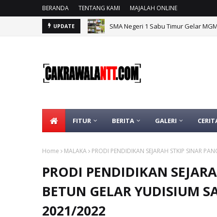
BERANDA
TENTANG KAMI
MAJALAH ONLINE
SMA Negeri 1 Sabu Timur Gelar MG
UPDATE
FITUR
BERITA
GALERI
CERIT
Home
MALAKA
PRODI PENDIDIKAN SEJARAH STKIP SINAR PA
PRODI PENDIDIKAN SEJARA
BETUN GELAR YUDISIUM 
2021/2022