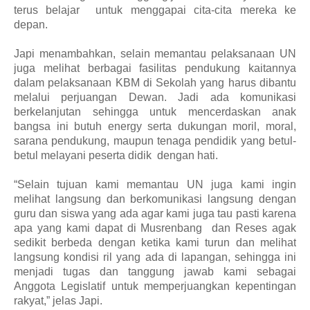
terus belajar
untuk menggapai cita-cita mereka ke
depan.
Japi menambahkan,
selain memantau pelaksanaan UN
juga melihat berbagai fasilitas pendukung kaitannya
dalam pelaksanaan KBM di Sekolah yang harus
di
bantu
melalui perjuangan Dewan.
J
adi ada komunikasi
berkelanjutan sehingga untuk mencerdaskan anak
bangsa ini butuh energy serta dukungan moril,
moral,
sarana pendukung
,
maupun tenaga pendidik yang betul-
betul melayani peserta didik
dengan hati.
“S
elain tujuan kami memantau UN juga kami ingin
melihat langsung dan berkomunikasi langsung dengan
guru dan siswa yang ada agar kami juga tau pasti karena
apa yang kami dapat di Musrenbang
dan Reses agak
sedikit berbeda dengan ketika kami turun dan melihat
langsung kondisi ril yang ada di lapangan,
sehingga ini
menjadi tugas dan tanggung jawab kami sebagai
Anggota Legislatif untuk memperjuangkan kepentingan
rakyat,” jelas Japi.