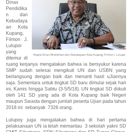
Dinas
Pendidika
n dan
Kebudaya
an Kota
Kupang,
Filmon J.
Lulupoi
yang
Kepala Dinas Pendidikan dan Kebudayaan Kota Kupang, Filmon J. Lulupoi
ditemui di
ruang kerjanya mengatakan bahwa
ia bersyukur karena
SMP sudah selesai mengikuti UN dan USBN yang
berlangsung dengan baik dan menanti hasil
u
Jiannya
saja
. S
ementara untuk tingkat SD
baru di
mulai
sejak
hari
ini
,
Kamis
hingga
Sabtu
(3-
5
/5/18).
UN
tingkat SD
diikuti
oleh 141 SD yang ada di Kota Kupang baik Negeri
maupun Swasta dengan jumlah peserta Ujian pada tahun
2018 ini
sebanyak
7326 orang.
Lulupoy juga mengatakan bahwa di hari
pertama
pelaksanaan UN ia telah memantau
3 sekolah yakni SD