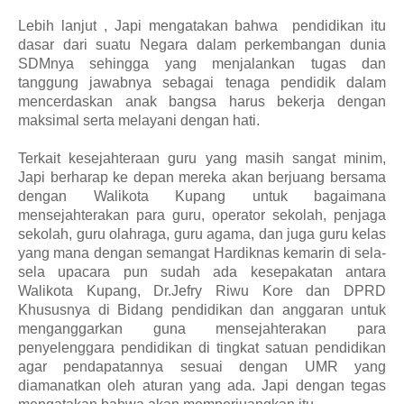
Lebih lanjut ,
Japi mengatakan bahwa
p
endidikan itu
dasar dari suatu Negara dalam perkembangan dunia
SDMnya sehingga
yang menjalankan tugas dan
tanggung jawabnya sebagai tenaga pendidik dalam
mencerdaskan anak bangsa
harus
bekerja dengan
maksimal serta melayani dengan hati.
Terkait kesejahteraan guru yang masih sangat minim
,
Japi
berharap ke
depan
mereka akan
berjuang bersama
dengan Walikota Kupang untuk bagaimana
mensejahterakan para guru,
operator sekolah,
penjaga
sekolah,
guru olahraga,
guru
a
gama
,
dan juga guru kelas
yang mana dengan semangat Hardiknas kemarin di
sela-
sela upacara pun sudah
ada ke
sepakat
an
antara
Walikota Kupang,
Dr.Jefry Riwu Kore dan DPRD
Khususnya di Bidang pendidikan dan
a
nggaran untuk
menganggarkan guna mensejahterakan
para
penyelenggara pendidikan di tingkat satuan pendidikan
agar pendapatannya sesuai dengan UMR yang
diamanatkan oleh aturan yang ada.
Japi dengan tegas