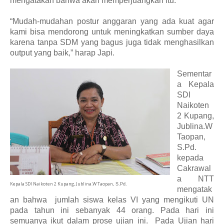
mengatakan bahwa akan memperjuangkan itu
.
“M
udah-mudahan postur anggaran yang ada kuat agar
kami bisa mendorong untuk meningkatkan sumber daya
karena tanpa SDM yang bagus juga tidak menghasilkan
output yang baik
,” harap Japi.
Sementar
a Kepala
SDI
Naikoten
2 Kupang,
Jublina.W
Taopan,
S.Pd
.
k
epada
Cakrawal
a
NTT
Kepala SDI Naikoten 2 Kupang, Jublina.W Taopan,
S.Pd
.
mengatak
an bahwa
jumlah siswa kelas VI yang mengikuti UN
pada tahun ini sebanyak 44 orang
. P
ada hari ini
semuanya ikut dalam prose
u
jian ini.
P
ada Ujian hari