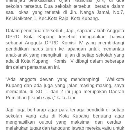
meninjau pelaksanaan Ujian Nasional (UN)
d
i dua
sekolah tersebut
. D
ua sekolah tersebut
berada
dalam
satu lokasi yang terletak di Jln. Nanga Jamal,
No.7,
Kel.Naikoten 1,
Kec.Kota Raja
,
Kota Kupang.
Dalam peninjauan tersebut ,
Japi, sapaan akrab Anggota
DPRD Kota Kupang tersebut mengatakan bahwa
sebagai Anggota DPRD Komisi IV yang membidangi
pendidikan
harus
turun ke lapangan untuk memantau
anak-anak yang mengikuti
ujian di
setiap sekolah yang
ada di Kota Kupang
.
Komisi IV dibagi dalam beberapa
tim
dalam pemantauan ini.
“
Ada anggota dewan yang mendampingi
Walikota
Kupang dan ada juga yang jalan masing-masing, saya
memantau di SDI 1 dan 2 ini juga merupakan Daerah
Pemilihan (Dapil) saya
,” kata Japi.
Japi juga berharap agar para tenaga pendidik di setiap
sekolah yang ada di Kota Kupang
berjuang agar
menghasilkan output yang maksimal dan cerdas
melakukan tugas dan tanggung jawab mereka yaitu untuk