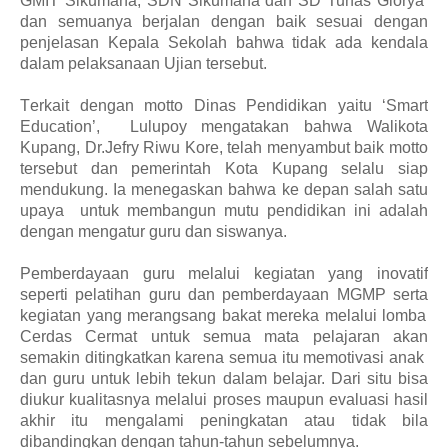
G
MIT
Sikumana,
SDN
S
ikumana dan SD Tunas Glorya
dan
s
emuanya berjalan dengan baik sesuai dengan
penjelasan Kepala Sekolah bahwa tidak
ada kendala
dalam pelaksanaan Ujian tersebut.
T
erkait dengan
m
otto Dina
s
Pendidikan yaitu ‘Smart
Education’
,
Lulupoy mengatakan bahwa Walikota
Kupang,
Dr.Jefry Riwu Kore, telah menyambut baik motto
tersebut
dan pemerintah Kota Kupang selalu siap
mendukung. Ia
menegaskan bahwa ke
depan salah satu
upaya
untuk membangun mutu pendidikan ini
adalah
dengan
mengatur guru dan siswanya
.
P
emberdayaan guru melalui kegiatan yang inovatif
seperti pelatihan guru
dan
pemberdayaan MGMP
serta
kegiatan yang merangsang bakat mereka melalui lomba
Cerdas Cermat untuk semua mata pelajara
n akan
semakin ditingkatkan
karena semua itu memotivasi anak
dan guru untuk lebih tekun dalam belajar.
Dari situ bisa
di
ukur kualitasnya melalui proses maupun evaluasi hasil
akhir itu mengalami peningkatan atau tidak bila
dibandingkan dengan tahun
-
tahun sebelumnya.