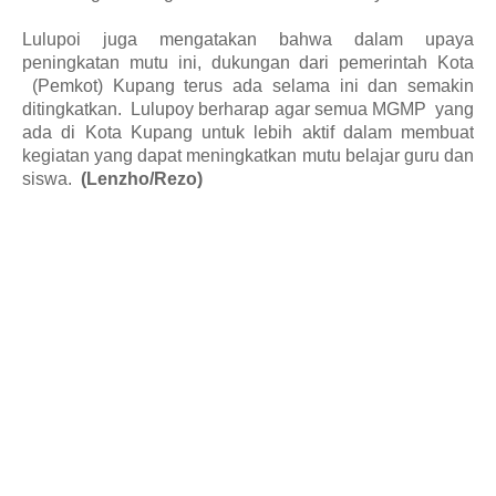
Lulupoi juga mengatakan bahwa dalam upaya
peningkatan mutu ini
,
dukung
an dari
pemerintah Kota
(Pemkot) Kupang
terus ada selama ini dan semakin
ditingkatkan.
Lulupoy
ber
harap
agar
semua MGMP
yang
ada di Kota Kupang untuk lebih aktif dalam membuat
kegiatan yang dapat meningkatkan mutu belajar
g
uru dan
siswa.
(Lenzho/Rezo)