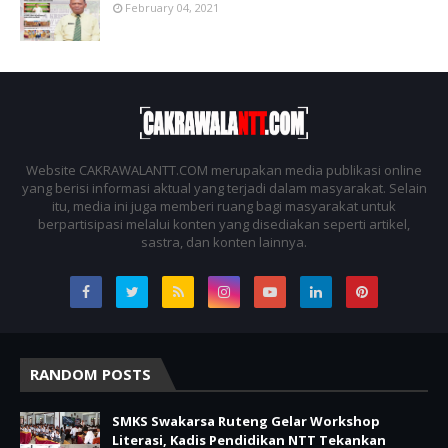
February 04, 2021
Website CAKRAWALANTT.COM merupakan media publikasi online
yang berisi informasi aktual yang terjadi dalam masyarakat. Selain
itu, media ini juga memberi ruang bagi masyarakat untuk
berpartisipasi melalui konten yang disediakan seperti artikel,
sastra, dan konten lainnya.
RANDOM POSTS
SMKS Swakarsa Ruteng Gelar Workshop
Literasi, Kadis Pendidikan NTT Tekankan