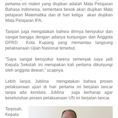
pertama ini materi yang diujikan adalah Mata Pelajaran
Bahasa Indonesia,
sementara besok akan diujikan Mata
pelajaran Matematika dan di
hari ketiga
akan diujikan
M
ata
P
elajaran
IPA.
Taopan juga mengatakan bahwa dirinya
bersyukur dan
sangat bangga dengan adanya kunjungan dari A
n
ggota
DPRD
Kota Kupang yang memantau langsung
pelaksanaan Ujian Nasional tersebut.
”
S
aya sangat bersyukur karena semenjak saya jadi
Kepala Sekolah ini merupakan kali pertama dikunjungi
oleh anggota
d
ewan
,
”
u
capnya
.
Lebih lanjut, Jublina
mengatakan bahwa proses
pelaksanaan
u
jian di
hari pertama ini berjalan lancar
tanpa ada kendala. Jublina
juga berharap
agar
keseluruhan
proses pelaksanaan UN ini berjalan lancar.
Terpisah,
Kepala