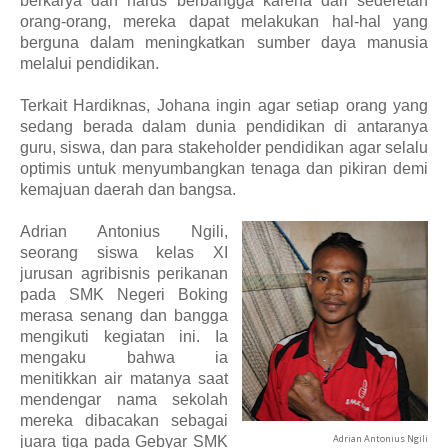
berkarya dan harus berbangga karena dari sederetan
orang-orang, mereka dapat melakukan hal-hal yang
berguna dalam meningkatkan sumber daya manusia
melalui pendidikan.
Terkait Hardiknas, Johana ingin agar setiap orang yang
sedang berada dalam dunia pendidikan di antaranya
guru, siswa, dan para stakeholder pendidikan agar selalu
optimis untuk menyumbangkan tenaga dan pikiran demi
kemajuan daerah dan bangsa.
Adrian Antonius Ngili,
seorang siswa kelas XI
jurusan agribisnis perikanan
pada SMK Negeri Boking
merasa senang dan bangga
mengikuti kegiatan ini. Ia
mengaku bahwa ia
menitikkan air matanya saat
mendengar nama sekolah
mereka dibacakan sebagai
Adrian Antonius Ngili
juara tiga pada Gebyar SMK