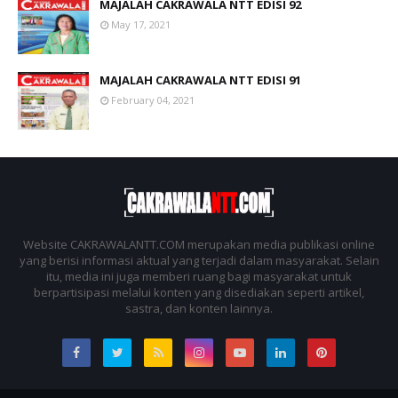
MAJALAH CAKRAWALA NTT EDISI 92
May 17, 2021
MAJALAH CAKRAWALA NTT EDISI 91
February 04, 2021
Website CAKRAWALANTT.COM merupakan media publikasi online
yang berisi informasi aktual yang terjadi dalam masyarakat. Selain
itu, media ini juga memberi ruang bagi masyarakat untuk
berpartisipasi melalui konten yang disediakan seperti artikel,
sastra, dan konten lainnya.