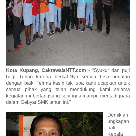
Kota Kupang, CakrawalaNTT.com -
“Syukur dan puji
bagi Tuhan karena berkat-Nya semua bisa berjalan
dengan baik. Terima kasih tak lupa kami ucapkan untuk
semua pihak yang telah mendukung kami selama
kegiatan ini berlangsung sehingga mampu menjadi juara
dalam Gebyar SMK tahun ini.”
Demikian
ungkapan
hati
Kepala