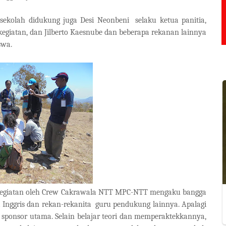
a sekolah didukung juga Desi Neonbeni
selaku ketua panitia,
kegiatan, dan Jilberto Kaesnube dan beberapa rekanan lainnya
swa.
asi kegiatan oleh Crew Cakrawala NTT MPC-NTT mengaku bangga
 Inggris dan rekan-rekanita
guru pendukung lainnya. Apalagi
sponsor utama. Selain belajar teori dan memperaktekkannya,