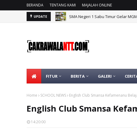
BERANDA
TENTANG KAMI
MAJALAH ONLINE
SMA Negeri 1 Sabu Timur Gelar MG
UPDATE
FITUR
BERITA
GALERI
CERIT
Home
SCHOOL NEWS
English Club Smansa Kefamenanu Belaj
English Club Smansa Kefa
14:20:00