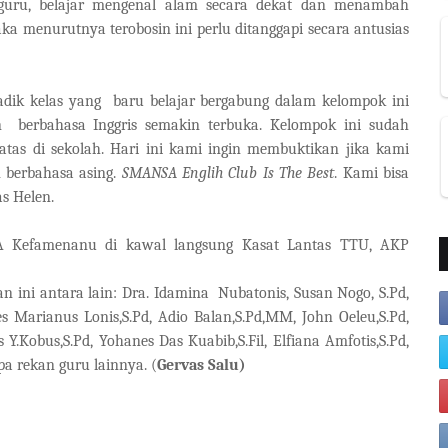
 guru, belajar mengenal alam secara dekat dan menambah
a menurutnya terobosin ini perlu ditanggapi secara antusias
adik kelas yang
baru belajar bergabung dalam kelompok ini
n
berbahasa Inggris semakin terbuka. Kelompok ini sudah
tas di sekolah. Hari ini kami ingin membuktikan jika kami
berbahasa asing.
SMANSA Englih Club Is The Best
. Kami bisa
as Helen.
Kefamenanu di kawal langsung Kasat Lantas TTU, AKP
 ini antara lain: Dra. Idamina
Nubatonis, Susan Nogo, S.Pd,
s Marianus Lonis,S.Pd, Adio Balan,S.Pd,MM, John Oeleu,S.Pd,
s Y.Kobus,S.Pd, Yohanes Das Kuabib,S.Fil, Elfiana Amfotis,S.Pd,
pa rekan guru lainnya. (
Gervas Salu)