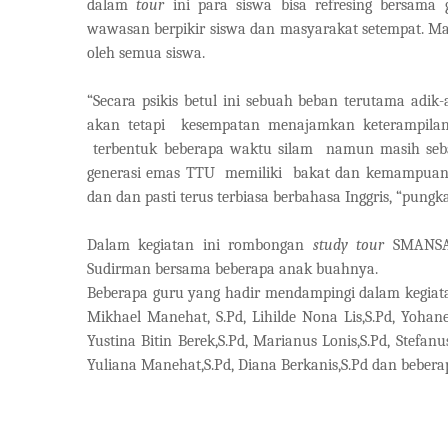
dalam
tour
ini para siswa bisa refresing bersama
wawasan berpikir siswa dan masyarakat setempat. Mak
oleh semua siswa.
“Secara psikis betul ini sebuah beban terutama adik-
akan tetapi
kesempatan menajamkan keterampila
terbentuk beberapa waktu silam
namun masih seba
generasi emas TTU
memiliki
bakat dan kemampuan 
dan dan pasti terus terbiasa berbahasa Inggris, “pungk
Dalam kegiatan ini rombongan
study tour
SMANSA 
Sudirman bersama beberapa anak buahnya.
Beberapa guru yang hadir mendampingi dalam kegiatan
Mikhael Manehat, S.Pd, Lihilde Nona Lis,S.Pd, Yohane
Yustina Bitin Berek,S.Pd, Marianus Lonis,S.Pd, Stefanu
Yuliana Manehat,S.Pd, Diana Berkanis,S.Pd dan bebera