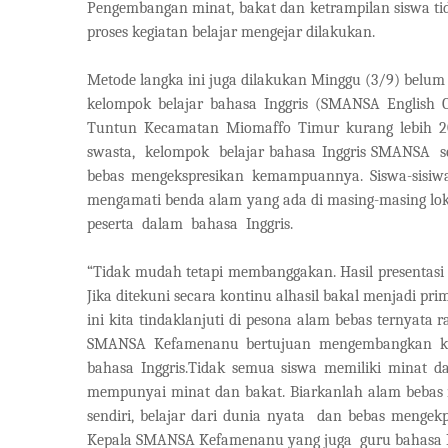
Pengembangan minat, bakat dan ketrampilan siswa tida
proses kegiatan belajar mengejar dilakukan.
Metode langka ini juga dilakukan Minggu (3/9) belum 
kelompok belajar bahasa Inggris (SMANSA English
Tuntun Kecamatan Miomaffo Timur kurang lebih 2
swasta,
kelompok
belajar bahasa Inggris SMANSA
s
bebas mengekspresikan kemampuannya. Siswa-sisiwa
mengamati benda alam yang ada di masing-masing loka
peserta
dalam
bahasa
Inggris.
“Tidak mudah tetapi membanggakan. Hasil presentasi
Jika ditekuni secara kontinu alhasil bakal menjadi p
ini kita tindaklanjuti di pesona alam bebas ternyata
SMANSA Kefamenanu bertujuan mengembangkan kem
bahasa Inggris.Tidak semua siswa memiliki minat d
mempunyai minat dan bakat. Biarkanlah alam bebas
sendiri, belajar dari dunia nyata
dan bebas mengekp
Kepala SMANSA Kefamenanu yang juga
guru bahasa 