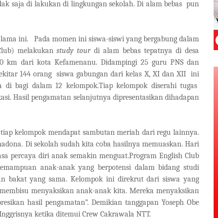
k saja di lakukan di lingkungan sekolah. Di alam bebas
pun
lama ini.
Pada momen ini siswa-siswi yang bergabung dalam
 Club) melakukan
study tour
di alam bebas tepatnya di desa
0 km dari kota Kefamenanu. Didampingi 25 guru PNS dan
ekitar 144 orang
siswa gabungan dari kelas X, XI dan XII
ini
 di bagi dalam 12 kelompok.Tiap kelompok diserahi tugas
si. Hasil pengamatan selanjutnya dipresentasikan dihadapan
 tiap kelompok mendapat sambutan meriah dari regu lainnya.
rimadona. Di sekolah sudah kita coba hasilnya memuaskan. Hari
 rasa percaya diri anak semakin menguat.Program English Club
ampuan anak-anak yang berpotensi dalam bidang studi
an bakat yang sama. Kelompok ini direkrut dari siswa yang
 membisu menyaksikan anak-anak kita. Mereka menyaksikan
resikan hasil pengamatan”. Demikian tanggapan Yoseph Obe
Inggrisnya ketika ditemui Crew Cakrawala NTT.