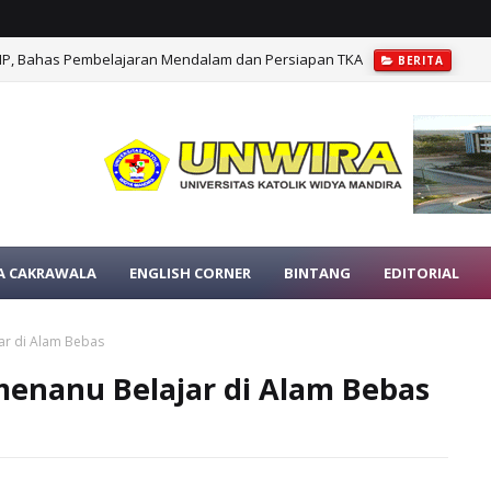
MP, Bahas Pembelajaran Mendalam dan Persiapan TKA
BERITA
A CAKRAWALA
ENGLISH CORNER
BINTANG
EDITORIAL
ar di Alam Bebas
menanu Belajar di Alam Bebas