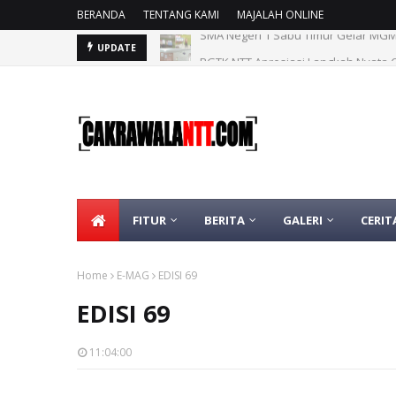
BERANDA
TENTANG KAMI
MAJALAH ONLINE
BGTK NTT Apresiasi Langkah Nyata 
UPDATE
FITUR
BERITA
GALERI
CERIT
Home
E-MAG
EDISI 69
EDISI 69
11:04:00