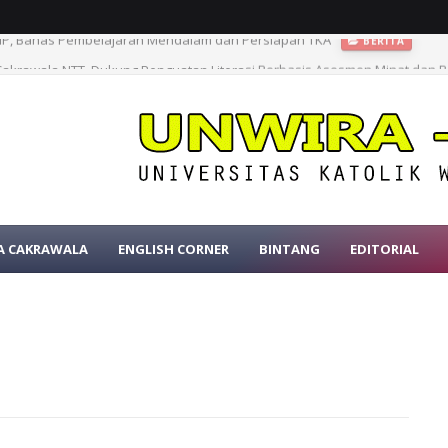
Cakrawala NTT, Dukung Penguatan Literasi Berbasis Asesmen Minat dan B
A CAKRAWALA
ENGLISH CORNER
BINTANG
EDITORIAL