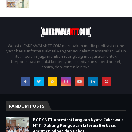
Website CAKRAWALANTT.COM merupakan media publikasi online
yang berisi informasi aktual yang terjadi dalam masyarakat. Selain
itu, media ini juga memberi ruang bagi masyarakat untuk
berpartisipasi melalui konten yang disediakan seperti artikel,
sastra, dan konten lainnya.
RANDOM POSTS
BGTK NTT Apresiasi Langkah Nyata Cakrawala
NTT, Dukung Penguatan Literasi Berbasis
Asesmen Minat dan Bakat