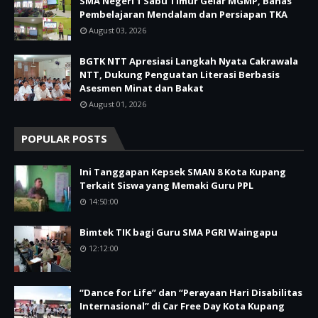
SMA Negeri 1 Sabu Timur Gelar MGMP, Bahas
Pembelajaran Mendalam dan Persiapan TKA
August 03, 2026
BGTK NTT Apresiasi Langkah Nyata Cakrawala
NTT, Dukung Penguatan Literasi Berbasis
Asesmen Minat dan Bakat
August 01, 2026
POPULAR POSTS
Ini Tanggapan Kepsek SMAN 8 Kota Kupang
Terkait Siswa yang Memaki Guru PPL
14:50:00
Bimtek TIK bagi Guru SMA PGRI Waingapu
12:12:00
“Dance for Life” dan “Perayaan Hari Disabilitas
Internasional” di Car Free Day Kota Kupang