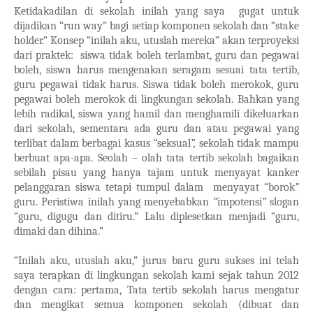
Ketidakadilan di sekolah inilah yang saya gugat untuk
dijadikan “run way” bagi setiap komponen sekolah dan “stake
holder.” Konsep “inilah aku, utuslah mereka” akan terproyeksi
dari praktek: siswa tidak boleh terlambat, guru dan pegawai
boleh, siswa harus mengenakan seragam sesuai tata tertib,
guru pegawai tidak harus. Siswa tidak boleh merokok, guru
pegawai boleh merokok di lingkungan sekolah. Bahkan yang
lebih radikal, siswa yang hamil dan menghamili dikeluarkan
dari sekolah, sementara ada guru dan atau pegawai yang
terlibat dalam berbagai kasus
“
seksual
”,
sekolah tidak mampu
berbuat apa-apa. Seolah – olah tata tertib sekolah bagaikan
sebilah pisau yang hanya tajam untuk menyayat kanker
pelanggaran siswa tetapi tumpul dalam menyayat “borok
”
guru. Peristiwa inilah yang menyebabkan
“
impotensi
”
slogan
“guru, digugu dan ditiru.” Lalu diplesetkan menjadi “guru,
dimaki dan dihina.”
“Inilah aku, utuslah aku,” jurus baru guru sukses ini telah
saya terapkan di lingkungan sekolah kami sejak tahun 2012
dengan cara: pertama, Tata tertib sekolah harus mengatur
dan mengikat semua komponen sekolah (dibuat dan