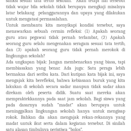
sanksi sesuai tata tertib sekolah. Akan tetapi hal tersebut
tidak wajar bila sekolah tidak berupaya mengkaji misalnya
latar belakang pelanggarannya dan upaya yang dilakukan
untuk mengatasi permasalahan.
Untuk membantu kita menyikapi kondisi tersebut, saya
menawarkan sebuah cermin refleksi: (1) Apakah seorang
guru atau pegawai tidak pernah terlambat, (2) Apakah
seorang guru selalu mengenakan seragam sesuai tata tertib,
dan (3) apakah seorang guru tidak pernah merokok di
lingkungan sekolah?
Ada ungkapan bijak: Jangan membenarkan yang biasa, tapi
membiasakan yang benar. Ada juga: Satu peraga lebih
bermakna dari seribu kata. Dari kutipan kata bijak ini, saya
mengajak kita berefleksi, bahwa kebiasaan buruk yang kita
lakukan di sekolah secara sadar maupun tidak sadar akan
direkam oleh peserta didik. Suatu saat mereka akan
mempraktekkannya pada saat jam sekolah. Bagi siswa yang
pada dasarnya sudah “madat” akan berupaya untuk
meninggalkan lingkungan sekolah hanya untuk mengisap
rokok. Bahkan dia akan mengajak rekan-rekannya yang
madat untuk ikut serta dalam kegiatan tersebut. Di sinilah
satu alasan timbulnya peristiwa “bolos”.