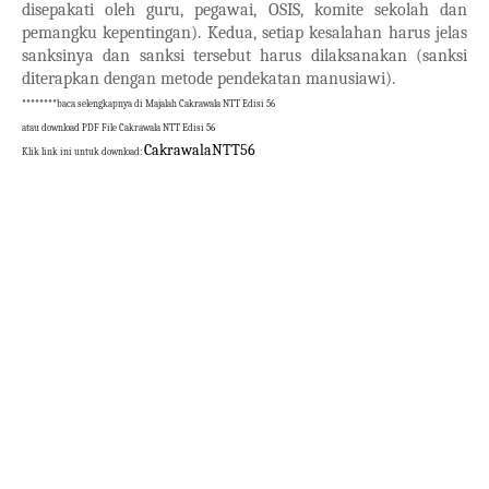
disepakati oleh guru, pegawai, OSIS, komite sekolah dan
pemangku kepentingan). Kedua, setiap kesalahan harus jelas
sanksinya dan sanksi tersebut harus dilaksanakan (sanksi
diterapkan dengan metode pendekatan manusiawi).
********baca selengkapnya di Majalah Cakrawala NTT Edisi 56
atau download PDF File Cakrawala NTT Edisi 56
CakrawalaNTT56
Klik link ini untuk download: