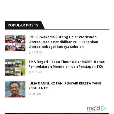
POPULAR POSTS
SMKS Swakarsa Ruteng Gelar Workshop
Literasi, Kadis Pendidikan NTT Tekankan
Literasi sebagai Budaya Sekolah
15:32:00
SMA Negeri 1 Sabu Timur Gelar MGMP, Bahas
Pembelajaran Mendalam dan Persiapan TKA
16:31:00
JULIA DANIEL KOTAN, PENYAIR KERETA YANG
PEDULI NTT
20:26:00