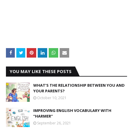
YOU MAY LIKE THESE POSTS
WHAT’S THE RELATIONSHIP BETWEEN YOU AND
YOUR PARENTS?
October 10, 2021
IMPROVING ENGLISH VOCABULARY WITH
“HARMER”
September 26, 2021