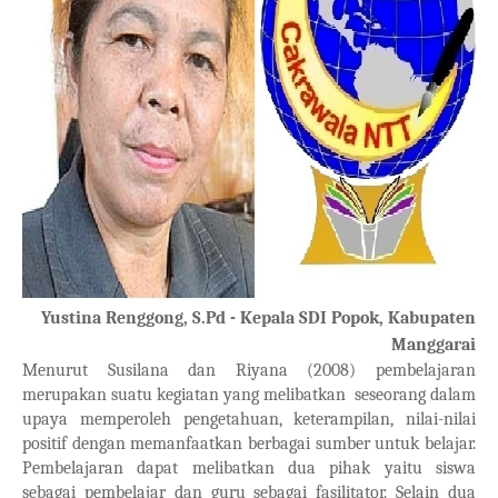
Yustina Renggong, S.Pd - Kepala SDI Popok, Kabupaten
Manggarai
Menurut Susilana dan Riyana (2008) pembelajaran
merupakan suatu kegiatan yang melibatkan
seseorang dalam
upaya memperoleh pengetahuan, keterampilan, nilai-nilai
positif dengan memanfaatkan berbagai sumber untuk belajar.
Pembelajaran dapat melibatkan dua pihak yaitu siswa
sebagai pembelajar dan guru sebagai fasilitator. Selain dua