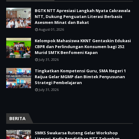
BGTK NTT Apresiasi Langkah Nyata Cakrawala
NTT, Dukung Penguatan Literasi Berbasis
Asesmen Minat dan Bakat
August 01, 2026
Kelompok Mahasiswa KKNT Gentaskin Edukasi
CBPR dan Perlindungan Konsumen bagi 252
Murid SMTK Benfomeni Kapan
July 31, 2026
Tingkatkan Kompetensi Guru, SMA Negeri 1
Raijua Gelar MGMP dan Bimtek Penyusunan
Strategi Pembelajaran
July 31, 2026
BERITA
SMKS Swakarsa Ruteng Gelar Workshop
Literasi, Kadis Pendidikan NTT Tekankan