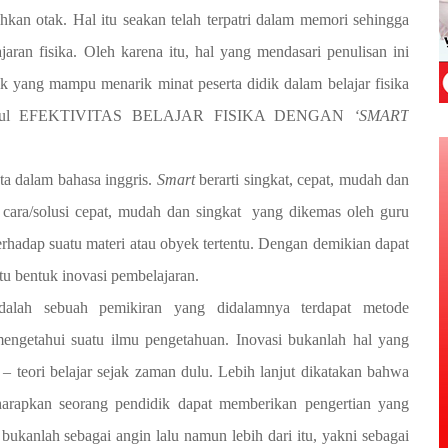
hkan otak. Hal itu seakan telah terpatri dalam memori sehingga
aran fisika. Oleh karena itu, hal yang mendasari penulisan ini
rik yang mampu menarik minat peserta didik dalam belajar fisika
gan judul EFEKTIVITAS BELAJAR FISIKA DENGAN
‘SMART
ata dalam bahasa inggris.
Smart
berarti singkat, cepat, mudah dan
 cara/solusi cepat, mudah dan singkat yang dikemas oleh guru
adap suatu materi atau obyek tertentu. Dengan demikian dapat
tu bentuk inovasi pembelajaran.
 adalah sebuah pemikiran yang didalamnya terdapat metode
ngetahui suatu ilmu pengetahuan. Inovasi bukanlah hal yang
ri – teori belajar sejak zaman dulu. Lebih lanjut dikatakan bahwa
harapkan seorang pendidik dapat memberikan pengertian yang
ukanlah sebagai angin lalu namun lebih dari itu, yakni sebagai