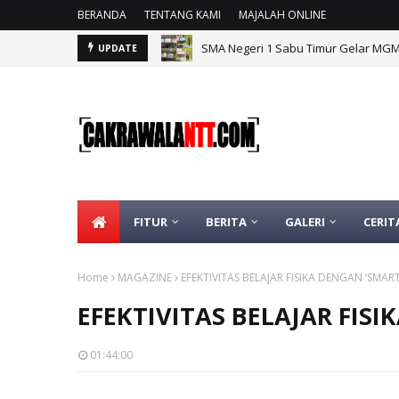
BERANDA
TENTANG KAMI
MAJALAH ONLINE
SMA Negeri 1 Sabu Timur Gelar MG
UPDATE
BGTK NTT Apresiasi Langkah Nyata 
FITUR
BERITA
GALERI
CERIT
Home
MAGAZINE
EFEKTIVITAS BELAJAR FISIKA DENGAN ‘SMAR
EFEKTIVITAS BELAJAR FIS
01:44:00