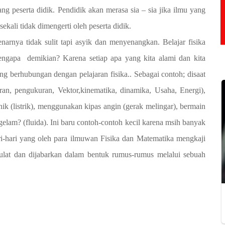
g peserta didik. Pendidik akan merasa sia – sia jika ilmu yang
sekali tidak dimengerti oleh peserta didik.
enarnya tidak sulit tapi asyik dan menyenangkan. Belajar fisika
Mengapa demikian? Karena setiap apa yang kita alami dan kita
ng berhubungan dengan pelajaran fisika.. Sebagai contoh; disaat
ran, pengukuran, Vektor,kinematika, dinamika, Usaha, Energi),
nik (listrik), menggunakan kipas angin (gerak melingar), bermain
gelam? (fluida). Ini baru contoh-contoh kecil karena msih banyak
ri-hari yang oleh para ilmuwan Fisika dan Matematika mengkaji
ulat dan dijabarkan dalam bentuk rumus-rumus melalui sebuah