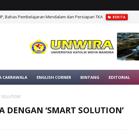
MP, Bahas Pembelajaran Mendalam dan Persiapan TKA
BERITA
Cakrawala NTT, Dukung Penguatan Literasi Berbasis Asesmen Minat dan B
A CAKRAWALA
ENGLISH CORNER
BINTANG
EDITORIAL
T SOLUTION’
IKA DENGAN ‘SMART SOLUTION’