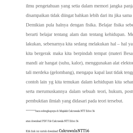
ilmu pengetahuan yang setia dalam memori jangka panjan
disampaikan tidak diingat bahkan lebih dari itu jika sama 
Demikian pula halnya dengan fisika. Belajar fisika seb
berarti belajar tentang alam dan tentang kehidupan. 
lakukan, sebenarnya kita sedang melakukan hal – hal ya
kita bergerak maka kita berpindah tempat (materi Besa
mandi air hangat (suhu, kalor), menggunakan alat elekto
tali merdeka (gelombang), mengapa kapal laut tidak teng
contoh lain yg kita temukan dalam kehidupan kita seha
serta merumuskannya dalam sebuah teori, hukum, post
pembuktian ilmiah yang didasari pada teori tersebut.
********baca selengkapnya di Majalah Cakrawala NTT Edisi 56
atau download PDF File Cakrawala NTT Edisi 56
CakrawalaNTT56
Klik link ini untuk download: