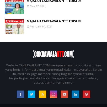
MAJALAH CAKRAWALA NTT EDISI 92
May 17, 2021
MAJALAH CAKRAWALA NTT EDISI 91
February 04, 2021
Website CAKRAWALANTT.COM merupakan media publikasi online
yang berisi informasi aktual yang terjadi dalam masyarakat. Selain
itu, media ini juga memberi ruang bagi masyarakat untuk
berpartisipasi melalui konten yang disediakan seperti artikel,
sastra, dan konten lainnya.