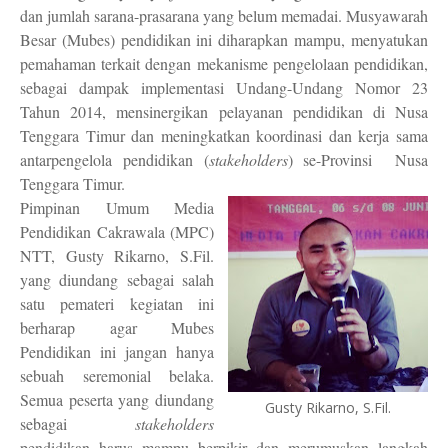
dan jumlah sarana-prasarana yang belum memadai. Musyawarah
Besar (Mubes) pendidikan ini diharapkan mampu, menyatukan
pemahaman terkait dengan mekanisme pengelolaan pendidikan,
sebagai dampak implementasi Undang-Undang Nomor 23
Tahun 2014, mensinergikan pelayanan
pendidikan di Nusa
Tenggara Timur
dan m
eningkatkan koordinasi dan kerja sama
antar
pengelola pendidikan (
stakeholders
)
se
-
Provinsi Nusa
Tenggara Timur.
Pimpinan Umum Media
Pendidikan Cakrawala (MPC)
NTT, Gusty Rikarno, S.Fil.
yang diundang sebagai salah
satu pemateri kegiatan ini
berharap agar Mubes
Pendidikan ini jangan hanya
sebuah seremonial belaka.
Semua peserta yang diundang
Gusty Rikarno, S.Fil.
sebagai
stakeholders
pendidikan harus mampu berpikir dan merumuskan langkah