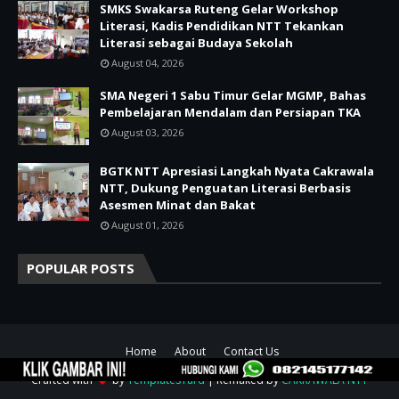
SMKS Swakarsa Ruteng Gelar Workshop
Literasi, Kadis Pendidikan NTT Tekankan
Literasi sebagai Budaya Sekolah
August 04, 2026
SMA Negeri 1 Sabu Timur Gelar MGMP, Bahas
Pembelajaran Mendalam dan Persiapan TKA
August 03, 2026
BGTK NTT Apresiasi Langkah Nyata Cakrawala
NTT, Dukung Penguatan Literasi Berbasis
Asesmen Minat dan Bakat
August 01, 2026
POPULAR POSTS
Home
About
Contact Us
Crafted with
by
TemplatesYard
| Remaked by
CAKRAWALA NTT