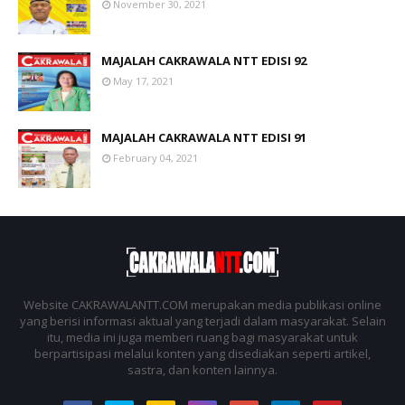
November 30, 2021
MAJALAH CAKRAWALA NTT EDISI 92
May 17, 2021
MAJALAH CAKRAWALA NTT EDISI 91
February 04, 2021
Website CAKRAWALANTT.COM merupakan media publikasi online
yang berisi informasi aktual yang terjadi dalam masyarakat. Selain
itu, media ini juga memberi ruang bagi masyarakat untuk
berpartisipasi melalui konten yang disediakan seperti artikel,
sastra, dan konten lainnya.