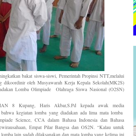
ngkatkan bakat siswa-siswi, Pemerintah Propinsi NTT,melalui
 dikoordinir oleh Musyawarah Kerja Kepala Sekolah(MK2S)
akan Lomba Olimpiade Olahraga Siswa Nasional (O2SN)
AN 8 Kupang, Haris Akbar,S.Pd kepada awak media
 bahwa kegiatan lomba yang diadakan ada lima mata lomba
piade Science, CCA dalam Bahasa Indonesia dan Bahasa
ewirausahaan, Empat Pilar Bangsa dan OS2N. “Kalau untuk
lomba lain sudah dilaksanakan dan mata lomba yang kelima ini