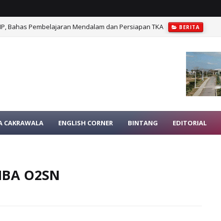
Cakrawala NTT, Dukung Penguatan Literasi Berbasis Asesmen Minat dan B
A CAKRAWALA
ENGLISH CORNER
BINTANG
EDITORIAL
MBA O2SN