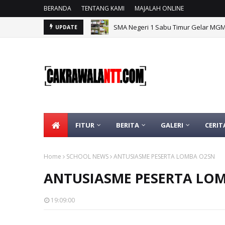
BERANDA
TENTANG KAMI
MAJALAH ONLINE
BGTK NTT Apresiasi Langkah Nyata 
UPDATE
FITUR
BERITA
GALERI
CERIT
Home
SCHOOL NEWS
ANTUSIASME PESERTA LOMBA O2SN
ANTUSIASME PESERTA LO
19:09:00