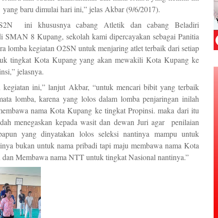
ang baru dimulai hari ini,” jelas Akbar (9/6/2017).
2N ini khususnya cabang Atletik dan cabang Beladiri
di SMAN 8 Kupang, sekolah kami dipercayakan sebagai Panitia
a lomba kegiatan O2SN untuk menjaring atlet terbaik dari setiap
uk tingkat Kota Kupang yang akan mewakili Kota Kupang ke
nsi,” jelasnya.
 kegiatan ini,” lanjut Akbar, “untuk mencari bibit yang terbaik
 mata lomba, karena yang lolos dalam lomba penjaringan inilah
embawa nama Kota Kupang ke tingkat Propinsi. maka dari itu
dah menegaskan kepada wasit dan dewan Juri agar penilaian
iapapun yang dinyatakan lolos seleksi nantinya mampu untuk
ntinya bukan untuk nama pribadi tapi maju membawa nama Kota
maju dan Membawa nama NTT untuk tingkat Nasional nantinya.”