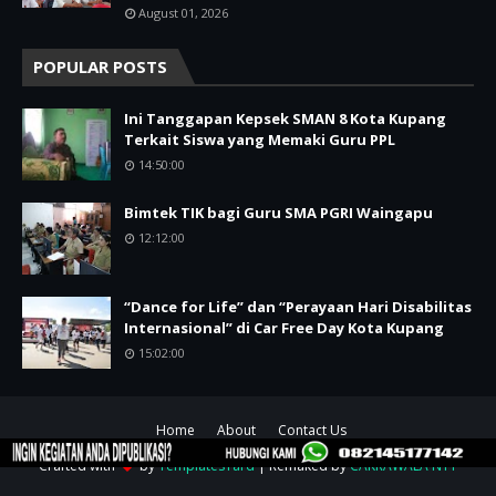
August 01, 2026
POPULAR POSTS
Ini Tanggapan Kepsek SMAN 8 Kota Kupang
Terkait Siswa yang Memaki Guru PPL
14:50:00
Bimtek TIK bagi Guru SMA PGRI Waingapu
12:12:00
“Dance for Life” dan “Perayaan Hari Disabilitas
Internasional” di Car Free Day Kota Kupang
15:02:00
Home
About
Contact Us
Crafted with
by
TemplatesYard
| Remaked by
CAKRAWALA NTT