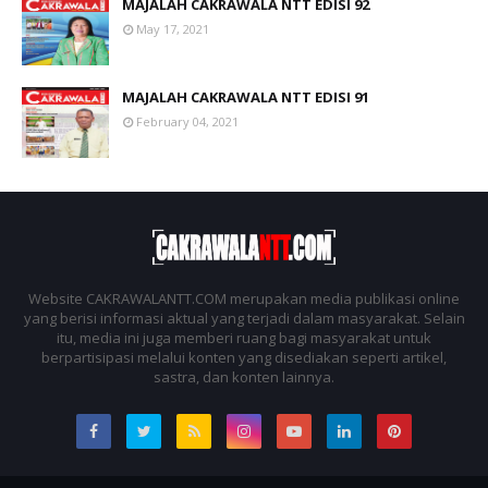
MAJALAH CAKRAWALA NTT EDISI 92
May 17, 2021
MAJALAH CAKRAWALA NTT EDISI 91
February 04, 2021
Website CAKRAWALANTT.COM merupakan media publikasi online
yang berisi informasi aktual yang terjadi dalam masyarakat. Selain
itu, media ini juga memberi ruang bagi masyarakat untuk
berpartisipasi melalui konten yang disediakan seperti artikel,
sastra, dan konten lainnya.