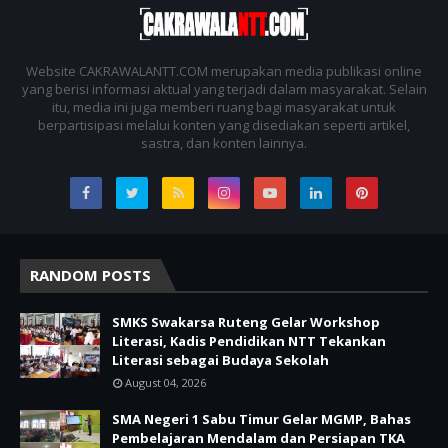
Website CAKRAWALANTT.COM merupakan media publikasi online
yang berisi informasi aktual yang terjadi dalam masyarakat. Selain
itu, media ini juga memberi ruang bagi masyarakat untuk
berpartisipasi melalui konten yang disediakan seperti artikel,
sastra, dan konten lainnya.
RANDOM POSTS
SMKS Swakarsa Ruteng Gelar Workshop
Literasi, Kadis Pendidikan NTT Tekankan
Literasi sebagai Budaya Sekolah
August 04, 2026
SMA Negeri 1 Sabu Timur Gelar MGMP, Bahas
Pembelajaran Mendalam dan Persiapan TKA