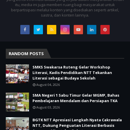
itu, media ini juga memberi ruang bagi masyarakat untuk
berpartisipasi melalui konten yang disediakan seperti artikel,
sastra, dan konten lainnya.
RANDOM POSTS
SMKS Swakarsa Ruteng Gelar Workshop
Literasi, Kadis Pendidikan NTT Tekankan
Literasi sebagai Budaya Sekolah
August 04, 2026
SMA Negeri 1 Sabu Timur Gelar MGMP, Bahas
Pembelajaran Mendalam dan Persiapan TKA
August 03, 2026
BGTK NTT Apresiasi Langkah Nyata Cakrawala
NTT, Dukung Penguatan Literasi Berbasis