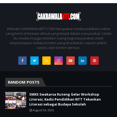
Website CAKRAWALANTT.COM merupakan media publikasi online
yang berisi informasi aktual yang terjadi dalam masyarakat. Selain
itu, media ini juga memberi ruang bagi masyarakat untuk
berpartisipasi melalui konten yang disediakan seperti artikel,
sastra, dan konten lainnya.
RANDOM POSTS
SMKS Swakarsa Ruteng Gelar Workshop
Literasi, Kadis Pendidikan NTT Tekankan
Literasi sebagai Budaya Sekolah
August 04, 2026