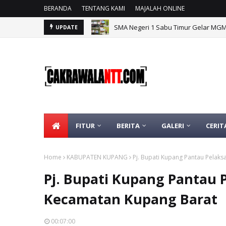
BERANDA
TENTANG KAMI
MAJALAH ONLINE
SMA Negeri 1 Sabu Timur Gelar MG
UPDATE
FITUR
BERITA
GALERI
CERIT
Home
KABUPATEN KUPANG
Pj. Bupati Kupang Pantau Pelak
Pj. Bupati Kupang Pantau 
Kecamatan Kupang Barat
00:07:00