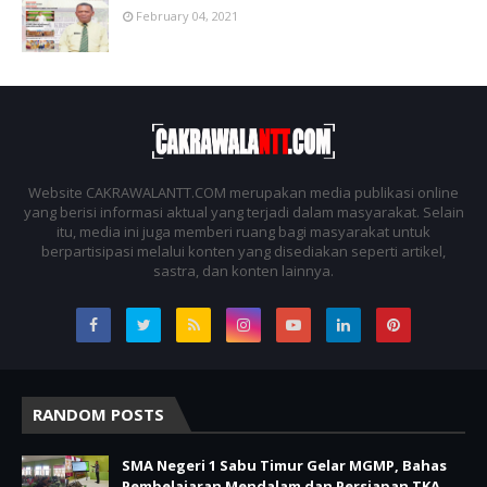
February 04, 2021
Website CAKRAWALANTT.COM merupakan media publikasi online
yang berisi informasi aktual yang terjadi dalam masyarakat. Selain
itu, media ini juga memberi ruang bagi masyarakat untuk
berpartisipasi melalui konten yang disediakan seperti artikel,
sastra, dan konten lainnya.
RANDOM POSTS
SMA Negeri 1 Sabu Timur Gelar MGMP, Bahas
Pembelajaran Mendalam dan Persiapan TKA