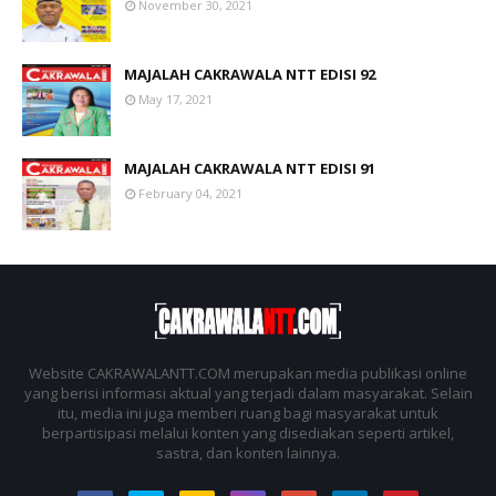
November 30, 2021
MAJALAH CAKRAWALA NTT EDISI 92
May 17, 2021
MAJALAH CAKRAWALA NTT EDISI 91
February 04, 2021
Website CAKRAWALANTT.COM merupakan media publikasi online
yang berisi informasi aktual yang terjadi dalam masyarakat. Selain
itu, media ini juga memberi ruang bagi masyarakat untuk
berpartisipasi melalui konten yang disediakan seperti artikel,
sastra, dan konten lainnya.