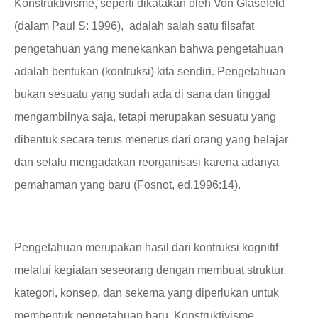
Konstruktivisme
,
seperti dikatakan oleh Von Glasefeld
(dalam Paul S: 1996)
,
adalah salah satu filsafat
pengetahuan yang menekankan bahwa pengetahuan
adalah bentukan (kontruksi) kita sendiri. Pengetahuan
bukan sesuatu yang sudah ada di sana dan tinggal
mengambilnya saja
,
tetapi merupakan sesuatu yang
dibentuk secara terus menerus dari orang yang belajar
dan selalu mengadakan reorganisasi
karena adanya
pemahaman yang baru (Fosnot, ed.1996:14).
Pengetahuan merupakan hasil dari kontruksi kognitif
melalui kegiatan seseorang dengan membuat struktur,
kategori, konsep, dan sekema yang diperlukan untuk
membentuk pengetahuan baru. Konstruktivisme