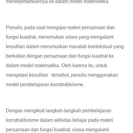
menerjemahkannya ke
dalam model matematika.
Penulis
,
pada saat mengajar materi persamaan dan
fungsi kuadrat
,
menemukan
siswa yang
mengalami
kesulitan dalam merumuskan masalah kontekstual yang
berkaitan dengan persamaan dan fungsi kuadrat ke
dalam model matematika. Oleh karena itu, untuk
mengatasi kesulitan
tersebut, penulis menggunakan
model pembelajaran konstruktivisme.
Dengan mengikuti langkah-langkah pembelajaran
konstruktivisme dalam aktivitas belajar pada materi
persamaan dan fungsi kuadrat
, siswa
mengalami