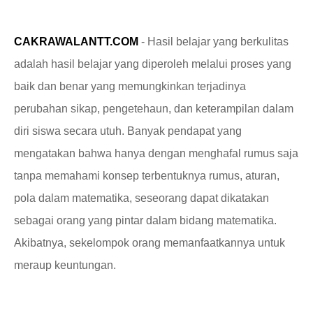
CAKRAWALANTT.COM
- Hasil belajar yang berkulitas
adalah hasil belajar yang diperoleh melalui proses yang
baik dan benar yang memungkinkan terjadinya
perubahan sikap, pengetehaun
,
dan keterampilan dalam
diri
siswa
secara utuh. Banyak pendapat yang
mengatakan bahwa hanya dengan menghafal rumus saja
tanpa memahami konsep
terbentuknya rumus, aturan,
pola dalam matematika, seseorang dapat dikatakan
sebagai orang yang pintar
dalam bidang
matematika.
Akibat
nya,
sekelompok orang memanfaatkannya untuk
meraup keuntungan.