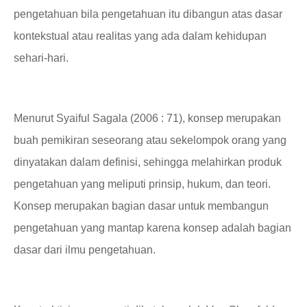
pengetahuan
bila
pengetahuan itu dibangun atas dasar
kontekstual atau realitas yang ada dalam kehidupan
sehari-hari.
Menurut Syaiful Sagala (2006
:
71)
,
konsep merupakan
buah pemikiran seseorang atau sekelompok orang yang
dinyatakan dalam definisi
,
sehingga melahirkan produk
pengetahuan
yang
meliputi prinsip, hukum, dan teori.
Konsep merupakan bagian dasar untuk membangun
pengetahuan yang mantap karena konsep
adalah
bagian
dasar
dari
ilmu pengetahuan.