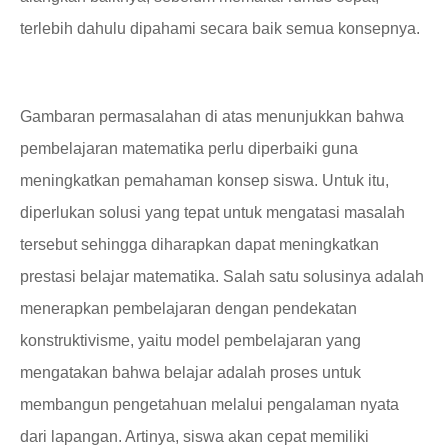
terlebih dahulu
di
pahami
secara baik semua
konsep
nya.
Gambaran permasalahan di atas menunjukkan bahwa
pembelajaran matematika perlu diperbaiki guna
meningkatkan pemahaman konsep
siswa
. Untuk itu
,
diperlukan solusi yang tepat untuk mengatasi masalah
tersebut sehingga diharapkan dapat meningkatkan
prestasi belajar matematika.
Salah satu solusinya adalah
menerapkan
pembelajaran dengan pendekatan
konstruktivisme
,
yaitu model pembelajaran yang
mengatakan bahwa belajar adalah proses untuk
membangun pengetahuan melalui pengalaman nyata
dari lapangan. Artinya
,
siswa akan cepat memiliki