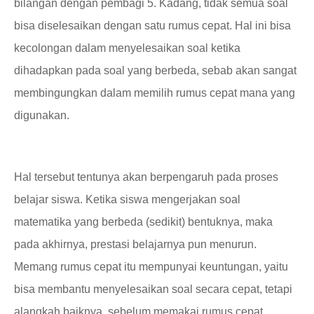
bilangan dengan pembagi 5. Kadang
,
tidak semua soal
bisa diselesaikan dengan satu rumus cepat. Hal ini bisa
kecolongan dalam menyelesaikan soal ketika
dihadapkan pada soal yang berbeda
, sebab
akan sangat
membingungkan dalam
memilih rumus cepat mana yang
digunakan.
Hal tersebut tentunya akan berpengaruh pada proses
belajar siswa.
Ketika siswa mengerjakan soal
matematika yang berbeda
(
sedikit
)
bentuknya
,
maka
pada akhirnya
,
prestasi belajarnya pun menurun.
Memang rumus cepat itu mempunyai keuntungan
,
yaitu
bisa membantu menyelesaikan soal secara cepat
,
t
etapi
alangkah baiknya, sebelum memakai rumus cepat
,