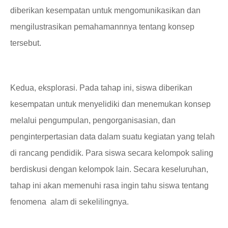
diberi
kan
kesempatan untuk mengomunikasikan
dan
mengilustrasikan pemahamannnya tentang konsep
tersebut.
Kedua, e
ksplorasi
.
Pada tahap ini
,
siswa diberi
kan
kesempatan untuk menyelidiki dan menemukan konsep
melalui pengumpulan, pengorganisasian, dan
penginterpertasian data dalam suatu kegiatan yang telah
di rancang pendidik.
Para siswa s
ecara kelompok
saling
berdiskusi dengan
kelompok lain. Secara keseluruhan
,
tahap ini akan memenuhi rasa ingin tahu siswa tentang
fenomena
alam di
sekelilingnya.