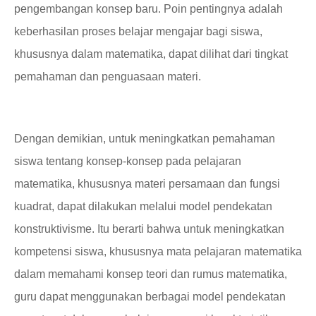
pengembangan konsep baru. Poin penting
nya adalah
keberhasilan proses belajar mengajar bagi
siswa,
khususnya dalam matematika
,
dapat dilihat dari tingkat
pemahaman dan penguasaan materi.
Dengan demikian, untuk meningkatkan pemahaman
siswa
tentang konsep-konsep pada pelajaran
matematika
,
khususnya materi persamaan dan fungsi
kuadrat
,
dapat dilakukan melalui
model pendekatan
konstruktivisme.
Itu berarti bahwa untuk meningkatkan
kompetensi
siswa,
khususnya mata pelajaran matematika
dalam memahami konsep teori dan rumus matematika
,
guru dapat menggunakan berbagai model pendekatan