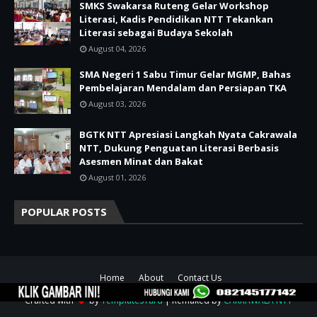
SMKS Swakarsa Ruteng Gelar Workshop
Literasi, Kadis Pendidikan NTT Tekankan
Literasi sebagai Budaya Sekolah
August 04, 2026
SMA Negeri 1 Sabu Timur Gelar MGMP, Bahas
Pembelajaran Mendalam dan Persiapan TKA
August 03, 2026
BGTK NTT Apresiasi Langkah Nyata Cakrawala
NTT, Dukung Penguatan Literasi Berbasis
Asesmen Minat dan Bakat
August 01, 2026
POPULAR POSTS
Home
About
Contact Us
Crafted with
by
TemplatesYard
| Remaked by
CAKRAWALA NTT