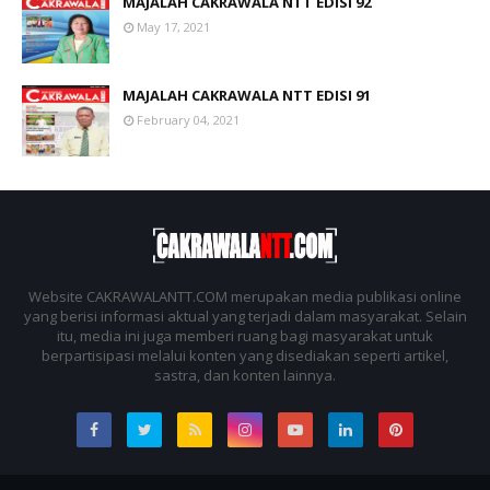
MAJALAH CAKRAWALA NTT EDISI 92
May 17, 2021
MAJALAH CAKRAWALA NTT EDISI 91
February 04, 2021
Website CAKRAWALANTT.COM merupakan media publikasi online
yang berisi informasi aktual yang terjadi dalam masyarakat. Selain
itu, media ini juga memberi ruang bagi masyarakat untuk
berpartisipasi melalui konten yang disediakan seperti artikel,
sastra, dan konten lainnya.