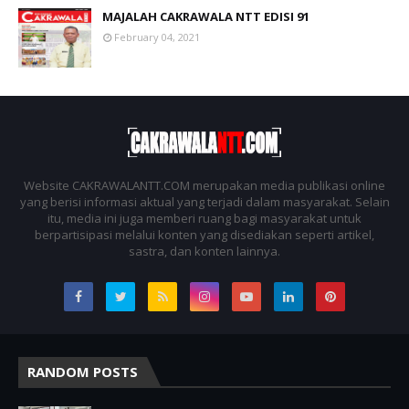
MAJALAH CAKRAWALA NTT EDISI 91
February 04, 2021
Website CAKRAWALANTT.COM merupakan media publikasi online
yang berisi informasi aktual yang terjadi dalam masyarakat. Selain
itu, media ini juga memberi ruang bagi masyarakat untuk
berpartisipasi melalui konten yang disediakan seperti artikel,
sastra, dan konten lainnya.
RANDOM POSTS