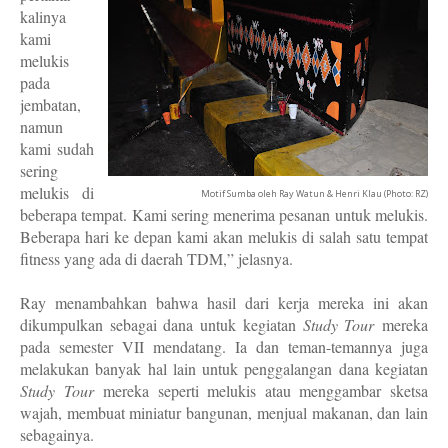
kalinya
kami
melukis
pada
jembatan,
namun
kami sudah
sering
melukis di
Motif Sumba oleh Ray Watun & Henri Klau (Photo: RZ)
beberapa tempat. Kami sering menerima pesanan untuk melukis.
Beberapa hari ke depan kami akan melukis di salah satu tempat
fitness yang ada di daerah TDM,” jelasnya.
Ray menambahkan bahwa hasil dari kerja mereka ini akan
dikumpulkan sebagai dana untuk kegiatan
Study Tour
mereka
pada semester VII mendatang. Ia dan teman-temannya juga
melakukan banyak hal lain untuk penggalangan dana kegiatan
Study Tour
mereka seperti melukis atau menggambar sketsa
wajah, membuat miniatur bangunan, menjual makanan, dan lain
sebagainya.