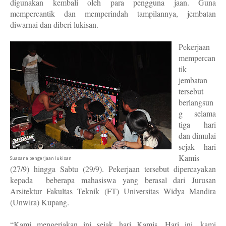
digunakan kembali oleh para pengguna jaan. Guna
mempercantik dan memperindah tampilannya, jembatan
diwarnai dan diberi lukisan.
Pekerjaan
mempercan
tik
jembatan
tersebut
berlangsun
g selama
tiga hari
dan dimulai
sejak hari
Kamis
Suasana pengerjaan lukisan
(27/9) hingga Sabtu (29/9). Pekerjaan tersebut dipercayakan
kepada
beberapa mahasiswa yang berasal dari Jurusan
Arsitektur Fakultas Teknik (FT) Universitas Widya Mandira
(Unwira) Kupang.
“Kami mengerjakan ini sejak hari Kamis. Hari ini, kami