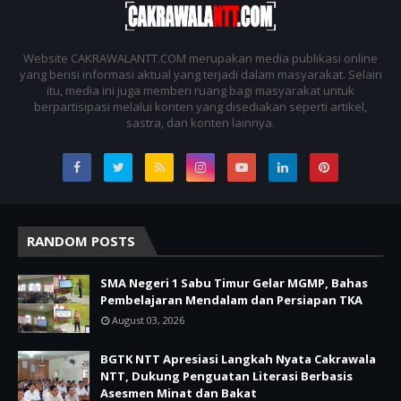
Website CAKRAWALANTT.COM merupakan media publikasi online
yang berisi informasi aktual yang terjadi dalam masyarakat. Selain
itu, media ini juga memberi ruang bagi masyarakat untuk
berpartisipasi melalui konten yang disediakan seperti artikel,
sastra, dan konten lainnya.
RANDOM POSTS
SMA Negeri 1 Sabu Timur Gelar MGMP, Bahas
Pembelajaran Mendalam dan Persiapan TKA
August 03, 2026
BGTK NTT Apresiasi Langkah Nyata Cakrawala
NTT, Dukung Penguatan Literasi Berbasis
Asesmen Minat dan Bakat