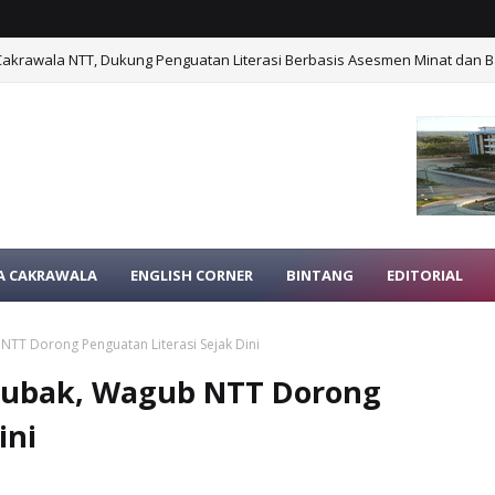
Cakrawala NTT, Dukung Penguatan Literasi Berbasis Asesmen Minat dan B
A CAKRAWALA
ENGLISH CORNER
BINTANG
EDITORIAL
TT Dorong Penguatan Literasi Sejak Dini
bubak, Wagub NTT Dorong
ini