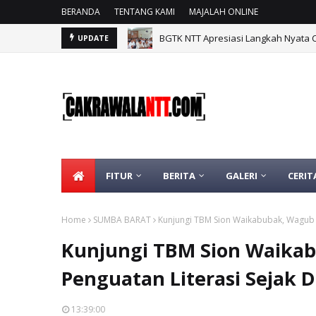
BERANDA
TENTANG KAMI
MAJALAH ONLINE
BGTK NTT Apresiasi Langkah Nyata 
UPDATE
FITUR
BERITA
GALERI
CERIT
Home
SUMBA BARAT
Kunjungi TBM Sion Waikabubak, Wagub N
Kunjungi TBM Sion Waika
Penguatan Literasi Sejak D
13:39:00