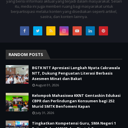
yang berisi informasi aktual yang terjadi dalam masyarakat. Selain
itu, media ini juga memberi ruang bagi masyarakat untuk
berpartisipasi melalui konten yang disediakan seperti artikel,
sastra, dan konten lainnya.
RANDOM POSTS
BGTK NTT Apresiasi Langkah Nyata Cakrawala
NTT, Dukung Penguatan Literasi Berbasis
Asesmen Minat dan Bakat
August 01, 2026
Kelompok Mahasiswa KKNT Gentaskin Edukasi
CBPR dan Perlindungan Konsumen bagi 252
Murid SMTK Benfomeni Kapan
July 31, 2026
Tingkatkan Kompetensi Guru, SMA Negeri 1