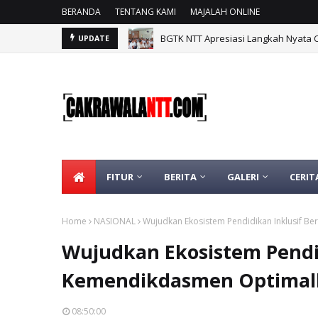
BERANDA
TENTANG KAMI
MAJALAH ONLINE
BGTK NTT Apresiasi Langkah Nyata 
UPDATE
FITUR
BERITA
GALERI
CERIT
Home
NASIONAL
Wujudkan Ekosistem Pendidikan Inklusif B
Wujudkan Ekosistem Pendi
Kemendikdasmen Optimalka
08:50:00