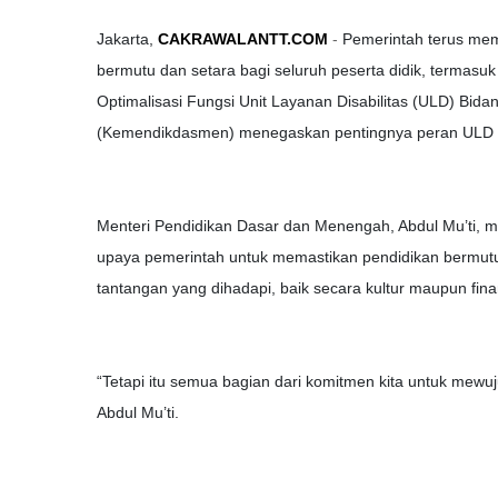
Jakarta,
CAKRAWALANTT.COM
-
Pemerintah terus mem
bermutu dan setara bagi seluruh peserta didik, termasu
Optimalisasi Fungsi Unit Layanan Disabilitas (ULD) Bi
(Kemendikdasmen) menegaskan pentingnya peran ULD seb
Menteri Pendidikan Dasar dan Menengah, Abdul Mu’ti, 
upaya pemerintah untuk memastikan pendidikan bermut
tantangan yang dihadapi, baik secara kultur maupun finan
“Tetapi itu semua bagian dari komitmen kita untuk mewu
Abdul Mu’ti.