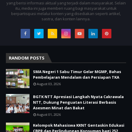
yang berisi informasi aktual yang terjadi dalam masyarakat. Selain
itu, media ini juga memberi ruang bagi masyarakat untuk
berpartisipasi melalui konten yang disediakan seperti artikel,
sastra, dan konten lainnya.
RANDOM POSTS
SMA Negeri 1 Sabu Timur Gelar MGMP, Bahas
Pembelajaran Mendalam dan Persiapan TKA
August 03, 2026
BGTK NTT Apresiasi Langkah Nyata Cakrawala
NTT, Dukung Penguatan Literasi Berbasis
Asesmen Minat dan Bakat
August 01, 2026
Kelompok Mahasiswa KKNT Gentaskin Edukasi
CBPR dan Perlindungan Konsumen bagi 252