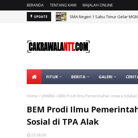
BERANDA
TENTANG KAMI
MAJALAH ONLINE
SMA Negeri 1 Sabu Timur Gelar MG
UPDATE
FITUR
BERITA
GALERI
CERIT
Home
UNWIRA
BEM Prodi Ilmu Pemerintahan Unwira Adakan K
BEM Prodi Ilmu Pemerinta
Sosial di TPA Alak
23:38:00