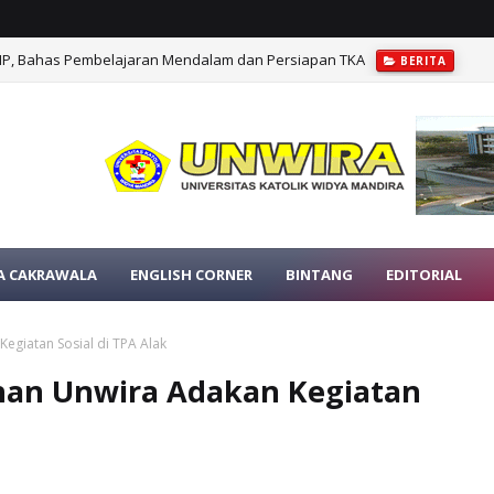
MP, Bahas Pembelajaran Mendalam dan Persiapan TKA
BERITA
A CAKRAWALA
ENGLISH CORNER
BINTANG
EDITORIAL
egiatan Sosial di TPA Alak
han Unwira Adakan Kegiatan