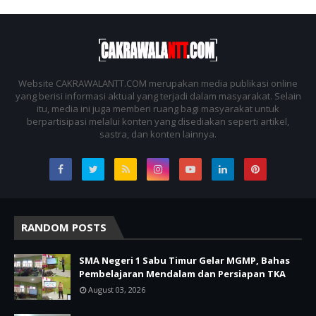
Website CAKRAWALANTT.COM merupakan media publikasi online
yang berisi informasi aktual yang terjadi dalam masyarakat. Selain
itu, media ini juga memberi ruang bagi masyarakat untuk
berpartisipasi melalui konten yang disediakan seperti artikel,
sastra, dan konten lainnya.
RANDOM POSTS
SMA Negeri 1 Sabu Timur Gelar MGMP, Bahas
Pembelajaran Mendalam dan Persiapan TKA
August 03, 2026