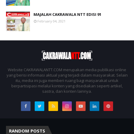
MAJALAH CAKRAWALA NTT EDISI 91
February 04, 2021
Website CAKRAWALANTT.COM merupakan media publikasi online
yang berisi informasi aktual yang terjadi dalam masyarakat. Selain
itu, media ini juga memberi ruang bagi masyarakat untuk
berpartisipasi melalui konten yang disediakan seperti artikel,
sastra, dan konten lainnya.
RANDOM POSTS