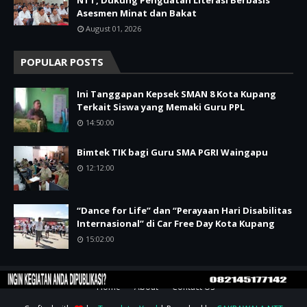
NTT, Dukung Penguatan Literasi Berbasis
Asesmen Minat dan Bakat
August 01, 2026
POPULAR POSTS
Ini Tanggapan Kepsek SMAN 8 Kota Kupang
Terkait Siswa yang Memaki Guru PPL
14:50:00
Bimtek TIK bagi Guru SMA PGRI Waingapu
12:12:00
“Dance for Life” dan “Perayaan Hari Disabilitas
Internasional” di Car Free Day Kota Kupang
15:02:00
Home
About
Contact Us