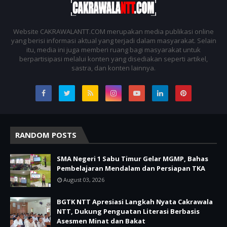
Website CAKRAWALANTT.COM merupakan media publikasi online
yang berisi informasi aktual yang terjadi dalam masyarakat. Selain
itu, media ini juga memberi ruang bagi masyarakat untuk
berpartisipasi melalui konten yang disediakan seperti artikel,
sastra, dan konten lainnya.
RANDOM POSTS
SMA Negeri 1 Sabu Timur Gelar MGMP, Bahas
Pembelajaran Mendalam dan Persiapan TKA
August 03, 2026
BGTK NTT Apresiasi Langkah Nyata Cakrawala
NTT, Dukung Penguatan Literasi Berbasis
Asesmen Minat dan Bakat