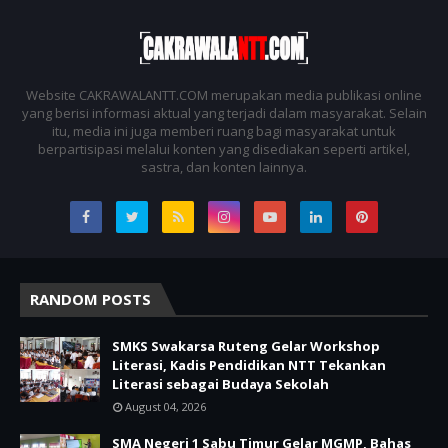
Website CAKRAWALANTT.COM merupakan media publikasi online
yang berisi informasi aktual yang terjadi dalam masyarakat. Selain
itu, media ini juga memberi ruang bagi masyarakat untuk
berpartisipasi melalui konten yang disediakan seperti artikel,
sastra, dan konten lainnya.
RANDOM POSTS
SMKS Swakarsa Ruteng Gelar Workshop
Literasi, Kadis Pendidikan NTT Tekankan
Literasi sebagai Budaya Sekolah
August 04, 2026
SMA Negeri 1 Sabu Timur Gelar MGMP, Bahas