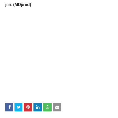
juri.
(MDj/red)