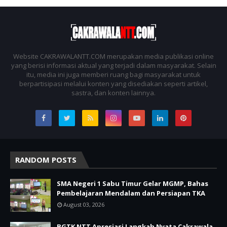
Website CAKRAWALANTT.COM merupakan media publikasi online
yang berisi informasi aktual yang terjadi dalam masyarakat. Selain
itu, media ini juga memberi ruang bagi masyarakat untuk
berpartisipasi melalui konten yang disediakan seperti artikel,
sastra, dan konten lainnya.
RANDOM POSTS
SMA Negeri 1 Sabu Timur Gelar MGMP, Bahas
Pembelajaran Mendalam dan Persiapan TKA
August 03, 2026
BGTK NTT Apresiasi Langkah Nyata Cakrawala