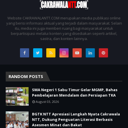
Website CAKRAWALANTT.COM merupakan media publikasi online
yang berisi informasi aktual yang terjadi dalam masyarakat. Selain
itu, media ini juga memberi ruang bagi masyarakat untuk
berpartisipasi melalui konten yang disediakan seperti artikel,
sastra, dan konten lainnya.
RANDOM POSTS
SMA Negeri 1 Sabu Timur Gelar MGMP, Bahas
Pembelajaran Mendalam dan Persiapan TKA
August 03, 2026
BGTK NTT Apresiasi Langkah Nyata Cakrawala
NTT, Dukung Penguatan Literasi Berbasis
Asesmen Minat dan Bakat