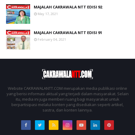
MAJALAH CAKRAWALA NTT EDISI 92
May 17, 2021
MAJALAH CAKRAWALA NTT EDISI 91
February 04, 2021
Website CAKRAWALANTT.COM merupakan media publikasi online
yang berisi informasi aktual yang terjadi dalam masyarakat. Selain
itu, media ini juga memberi ruang bagi masyarakat untuk
berpartisipasi melalui konten yang disediakan seperti artikel,
sastra, dan konten lainnya.