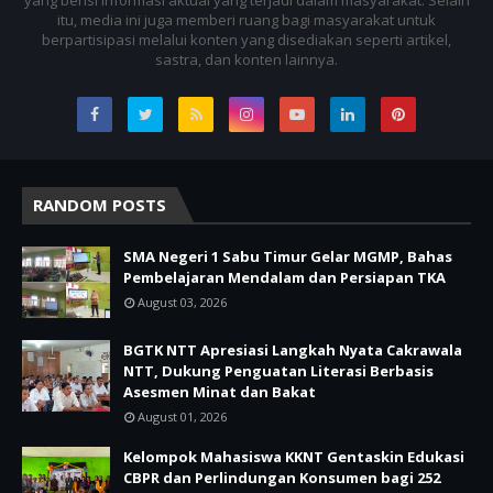
yang berisi informasi aktual yang terjadi dalam masyarakat. Selain
itu, media ini juga memberi ruang bagi masyarakat untuk
berpartisipasi melalui konten yang disediakan seperti artikel,
sastra, dan konten lainnya.
RANDOM POSTS
SMA Negeri 1 Sabu Timur Gelar MGMP, Bahas
Pembelajaran Mendalam dan Persiapan TKA
August 03, 2026
BGTK NTT Apresiasi Langkah Nyata Cakrawala
NTT, Dukung Penguatan Literasi Berbasis
Asesmen Minat dan Bakat
August 01, 2026
Kelompok Mahasiswa KKNT Gentaskin Edukasi
CBPR dan Perlindungan Konsumen bagi 252