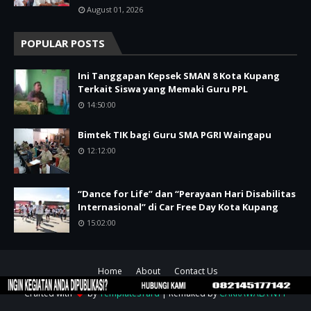
August 01, 2026
POPULAR POSTS
Ini Tanggapan Kepsek SMAN 8 Kota Kupang
Terkait Siswa yang Memaki Guru PPL
14:50:00
Bimtek TIK bagi Guru SMA PGRI Waingapu
12:12:00
“Dance for Life” dan “Perayaan Hari Disabilitas
Internasional” di Car Free Day Kota Kupang
15:02:00
Home
About
Contact Us
Crafted with
by
TemplatesYard
| Remaked by
CAKRAWALA NTT