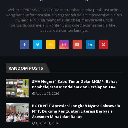
Website CAKRAWALANTT.COM merupakan media publikasi online
yang berisi informasi aktual yang terjadi dalam masyarakat. Selain
itu, media ini juga memberi ruang bagi masyarakat untuk
berpartisipasi melalui konten yang disediakan seperti artikel,
sastra, dan konten lainnya.
RANDOM POSTS
SMA Negeri 1 Sabu Timur Gelar MGMP, Bahas
Pembelajaran Mendalam dan Persiapan TKA
August 03, 2026
BGTK NTT Apresiasi Langkah Nyata Cakrawala
NTT, Dukung Penguatan Literasi Berbasis
Asesmen Minat dan Bakat
August 01, 2026