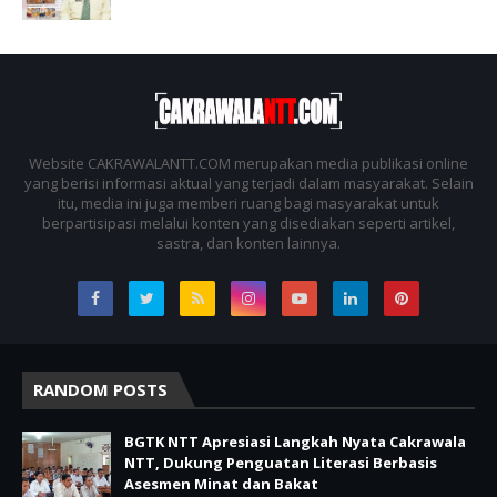
Website CAKRAWALANTT.COM merupakan media publikasi online
yang berisi informasi aktual yang terjadi dalam masyarakat. Selain
itu, media ini juga memberi ruang bagi masyarakat untuk
berpartisipasi melalui konten yang disediakan seperti artikel,
sastra, dan konten lainnya.
RANDOM POSTS
BGTK NTT Apresiasi Langkah Nyata Cakrawala
NTT, Dukung Penguatan Literasi Berbasis
Asesmen Minat dan Bakat