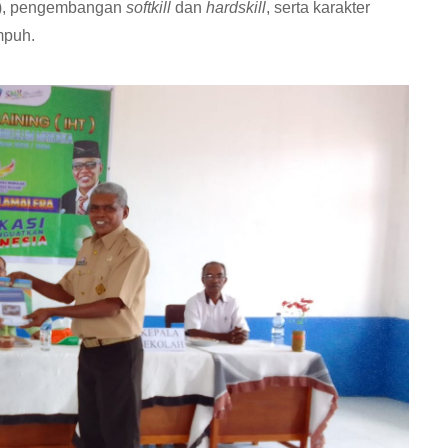
tur), pengembangan
softkill
dan
hardskill
, serta karakter
mpuh.