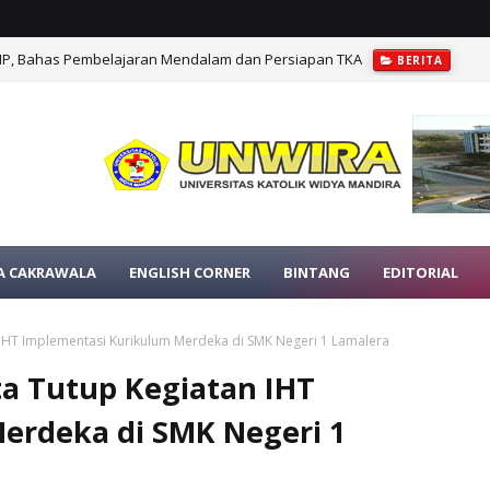
MP, Bahas Pembelajaran Mendalam dan Persiapan TKA
BERITA
A CAKRAWALA
ENGLISH CORNER
BINTANG
EDITORIAL
HT Implementasi Kurikulum Merdeka di SMK Negeri 1 Lamalera
a Tutup Kegiatan IHT
erdeka di SMK Negeri 1