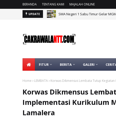
BERANDA
TENTANG KAMI
MAJALAH ONLINE
SMA Negeri 1 Sabu Timur Gelar MG
UPDATE
FITUR
BERITA
GALERI
CERIT
Home
LEMBATA
Korwas Dikmensus Lembata Tutup Kegiatan I
Korwas Dikmensus Lembat
Implementasi Kurikulum M
Lamalera