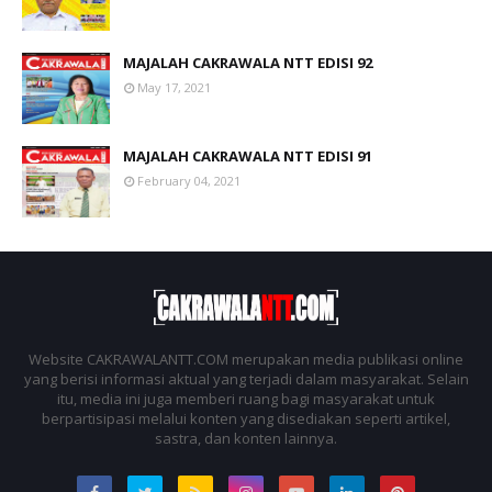
MAJALAH CAKRAWALA NTT EDISI 92
May 17, 2021
MAJALAH CAKRAWALA NTT EDISI 91
February 04, 2021
Website CAKRAWALANTT.COM merupakan media publikasi online
yang berisi informasi aktual yang terjadi dalam masyarakat. Selain
itu, media ini juga memberi ruang bagi masyarakat untuk
berpartisipasi melalui konten yang disediakan seperti artikel,
sastra, dan konten lainnya.