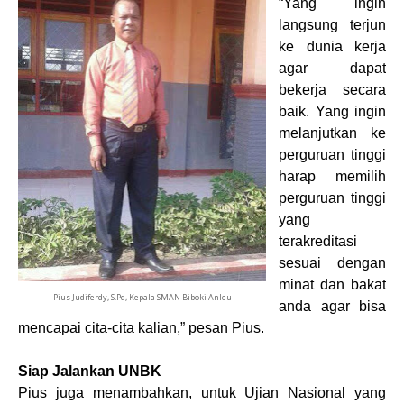
“Yang ingin
langsung terjun
ke dunia kerja
agar dapat
bekerja secara
baik. Yang ingin
melanjutkan ke
perguruan tinggi
harap memilih
perguruan tinggi
yang
terakreditasi
sesuai dengan
minat dan bakat
Pius Judiferdy, S.Pd, Kepala SMAN Biboki Anleu
anda agar bisa
mencapai cita-cita kalian,” pesan Pius.
Siap Jalankan
UNBK
Pius juga menambahkan, untuk Ujian Nasional yang