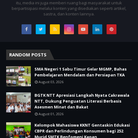
itu, media ini juga memberi ruang bagi masyarakat untuk
berpartisipasi melalui konten yang disediakan seperti artikel,
sastra, dan konten lainnya.
RANDOM POSTS
SMA Negeri 1 Sabu Timur Gelar MGMP, Bahas
Pembelajaran Mendalam dan Persiapan TKA
August 03, 2026
BGTK NTT Apresiasi Langkah Nyata Cakrawala
NTT, Dukung Penguatan Literasi Berbasis
Asesmen Minat dan Bakat
August 01, 2026
Kelompok Mahasiswa KKNT Gentaskin Edukasi
CBPR dan Perlindungan Konsumen bagi 252
Murid SMTK Benfomeni Kapan