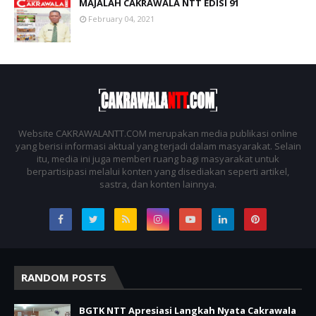
MAJALAH CAKRAWALA NTT EDISI 91
February 04, 2021
Website CAKRAWALANTT.COM merupakan media publikasi online
yang berisi informasi aktual yang terjadi dalam masyarakat. Selain
itu, media ini juga memberi ruang bagi masyarakat untuk
berpartisipasi melalui konten yang disediakan seperti artikel,
sastra, dan konten lainnya.
RANDOM POSTS
BGTK NTT Apresiasi Langkah Nyata Cakrawala