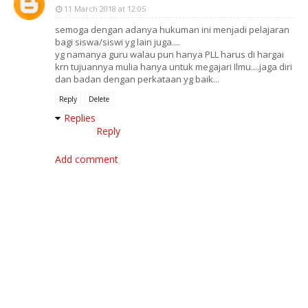
11 March 2018 at 12:05
semoga dengan adanya hukuman ini menjadi pelajaran
bagi siswa/siswi yg lain juga....
yg namanya guru walau pun hanya PLL harus di hargai
krn tujuannya mulia hanya untuk megajari Ilmu....jaga diri
dan badan dengan perkataan yg baik...
Reply
Delete
Replies
Reply
Add comment