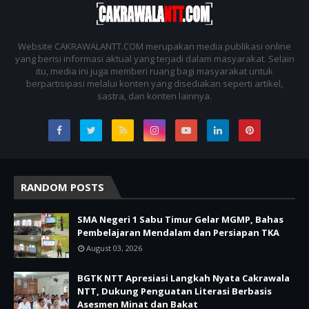
Website CAKRAWALANTT.COM merupakan media publikasi online
yang berisi informasi aktual yang terjadi dalam masyarakat. Selain
itu, media ini juga memberi ruang bagi masyarakat untuk
berpartisipasi melalui konten yang disediakan seperti artikel,
sastra, dan konten lainnya.
RANDOM POSTS
SMA Negeri 1 Sabu Timur Gelar MGMP, Bahas
Pembelajaran Mendalam dan Persiapan TKA
August 03, 2026
BGTK NTT Apresiasi Langkah Nyata Cakrawala
NTT, Dukung Penguatan Literasi Berbasis
Asesmen Minat dan Bakat