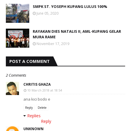
SMPK ST. YOSEPH KUPANG LULUS 100%
June 05, 2020
RAYAKAN DIES NATALIS II, AML-KUPANG GELAR
MURA RAME
November 17, 2019
POST A COMMENT
2 Comments
CHRITIS GHAZA
10 March 2018 at 18:54
ana kici bodo e
Reply
Delete
Replies
Reply
UNKNOWN